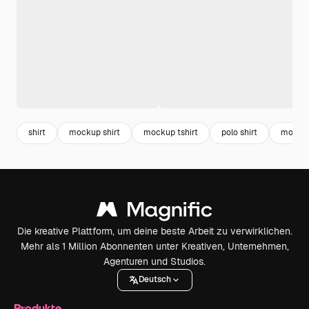
shirt
mockup shirt
mockup tshirt
polo shirt
mockup
Die kreative Plattform, um deine beste Arbeit zu verwirklichen.
Mehr als 1 Million Abonnenten unter Kreativen, Unternehmen,
Agenturen und Studios.
Deutsch
Produkte