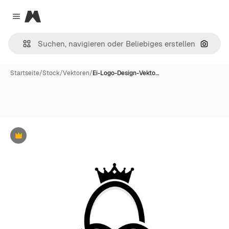
Magnific
Close menu
Nach B
Startseite
/
Stock
/
Vektoren
/
Ei-Logo-Design-Vekto…
Premium