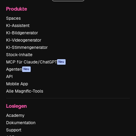
Produkte
Spaces
KI-Assistent
KI-Bildgenerator
KI-Videogenerator
KI-Stimmengenerator
Stock-Inhalte
MCP für Claude/ChatGPT
Neu
Agenten
Neu
API
Mobile App
Alle Magnific-Tools
Loslegen
Academy
Dokumentation
Support