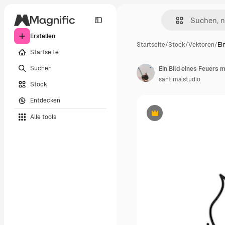
Erstellen
Startseite
/
Stock
/
Vektoren
/
Ei
Startseite
Suchen
Ein Bild eines Feuers 
santima.studio
Stock
Entdecken
Alle tools
Premium