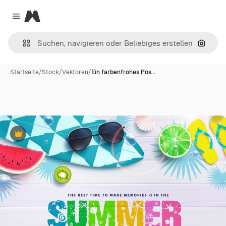
Magnific
Close menu
Nach B
Startseite
/
Stock
/
Vektoren
/
Ein farbenfrohes Pos…
Premium