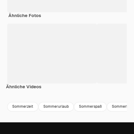
Ähnliche Fotos
Ähnliche Videos
Premium
Premium
Premium
Premium
Generiert v
Sommerzeit
Sommerurlaub
Sommerspaß
Sommerfest