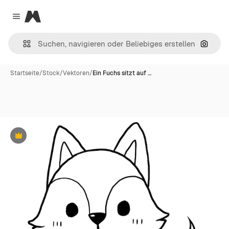
Magnific
Close menu
Nach B
Startseite
/
Stock
/
Vektoren
/
Ein Fuchs sitzt auf …
Premium