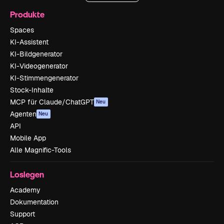
Produkte
Spaces
KI-Assistent
KI-Bildgenerator
KI-Videogenerator
KI-Stimmengenerator
Stock-Inhalte
MCP für Claude/ChatGPT
Neu
Agenten
Neu
API
Mobile App
Alle Magnific-Tools
Loslegen
Academy
Dokumentation
Support