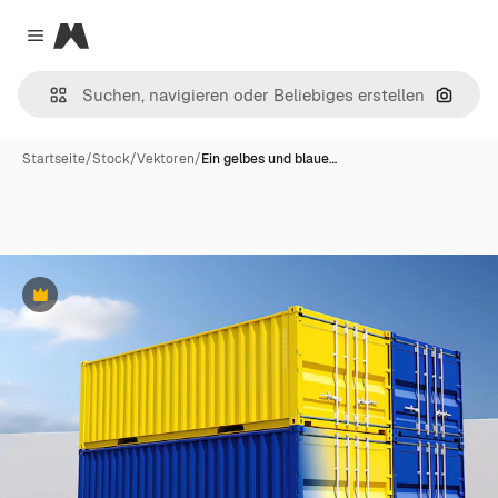
Magnific
Close menu
Nach B
Startseite
/
Stock
/
Vektoren
/
Ein gelbes und blaue…
Premium