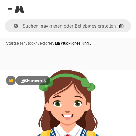
Magnific
Close menu
Nach B
Startseite
/
Stock
/
Vektoren
/
Ein glückliches jung…
KI-generiert
Premium