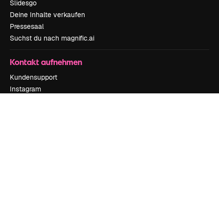
Slidesgo
Deine Inhalte verkaufen
Pressesaal
Suchst du nach magnific.ai
Kontakt aufnehmen
Kundensupport
Instagram
YouTube
LinkedIn
TikTok
Discord
X
Reddit
Copyright © 2010-
2026
Freepik Company S.L.U.
Alle Rechte vorbehalten
.