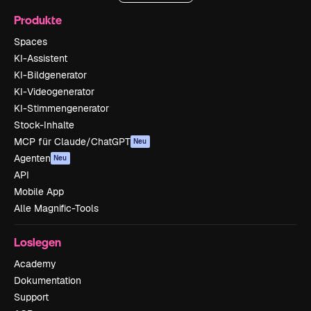
Produkte
Spaces
KI-Assistent
KI-Bildgenerator
KI-Videogenerator
KI-Stimmengenerator
Stock-Inhalte
MCP für Claude/ChatGPT
Neu
Agenten
Neu
API
Mobile App
Alle Magnific-Tools
Loslegen
Academy
Dokumentation
Support