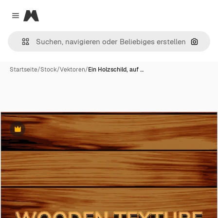
Magnific
Close menu
Nach B
Startseite
/
Stock
/
Vektoren
/
Ein Holzschild, auf …
Premium