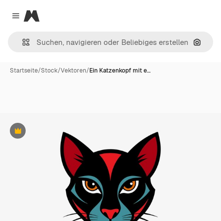
Magnific
Close menu
Nach B
Startseite
/
Stock
/
Vektoren
/
Ein Katzenkopf mit e…
Premium