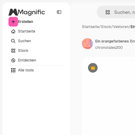
Erstellen
Startseite
/
Stock
/
Vektoren
/
Ei
Startseite
Suchen
Ein orangefarbenes Dr
chronotales200
Stock
Entdecken
Alle tools
Premium