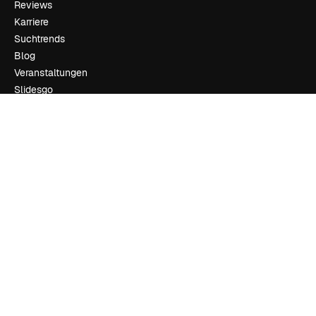
Reviews
Karriere
Suchtrends
Blog
Veranstaltungen
Slidesgo
Deine Inhalte verkaufen
Pressesaal
Suchst du nach magnific.ai
Kontakt aufnehmen
Kundensupport
Instagram
YouTube
LinkedIn
TikTok
Discord
X
Reddit