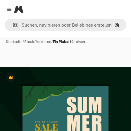
Magnific
Close menu
Nach B
Startseite
/
Stock
/
Vektoren
/
Ein Plakat für einen…
Premium