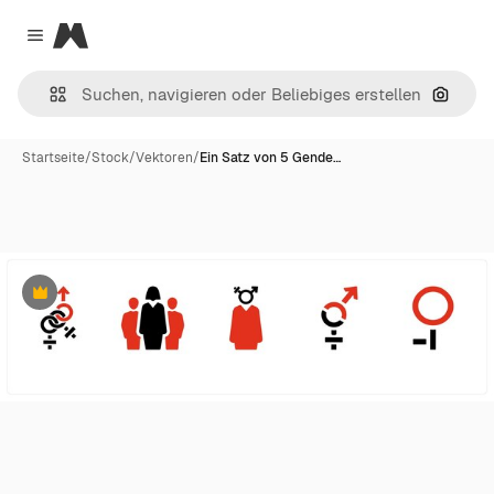
Magnific
Close menu
Nach B
Startseite
/
Stock
/
Vektoren
/
Ein Satz von 5 Gende…
Premium