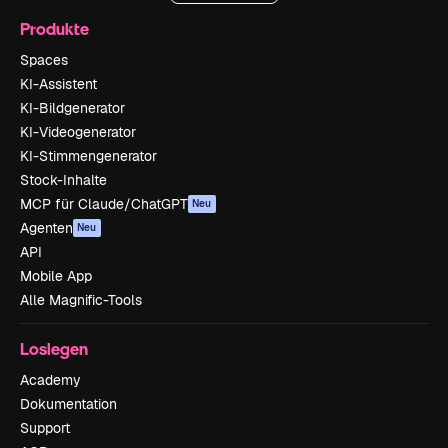
Produkte
Spaces
KI-Assistent
KI-Bildgenerator
KI-Videogenerator
KI-Stimmengenerator
Stock-Inhalte
MCP für Claude/ChatGPT
Neu
Agenten
Neu
API
Mobile App
Alle Magnific-Tools
Loslegen
Academy
Dokumentation
Support