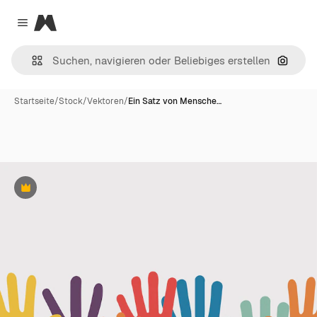
Magnific
Close menu
Nach B
Startseite
/
Stock
/
Vektoren
/
Ein Satz von Mensche…
Premium