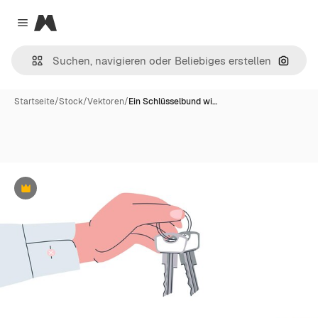
Magnific
Close menu
Nach B
Startseite
/
Stock
/
Vektoren
/
Ein Schlüsselbund wi…
Premium