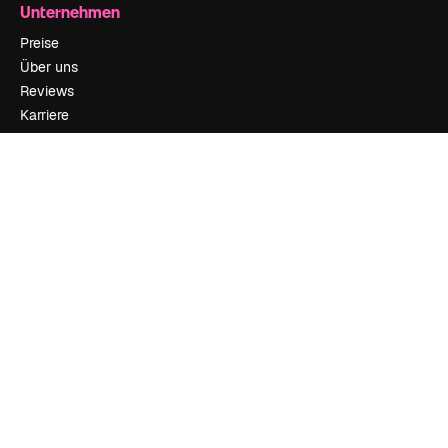
Unternehmen
Preise
Über uns
Reviews
Karriere
Suchtrends
Blog
Veranstaltungen
Slidesgo
Deine Inhalte verkaufen
Pressesaal
Suchst du nach magnific.ai
Kontakt aufnehmen
Kundensupport
Instagram
YouTube
LinkedIn