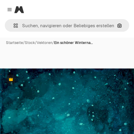
Magnific
Close menu
Nach B
Startseite
/
Stock
/
Vektoren
/
Ein schöner Winterna…
Premium