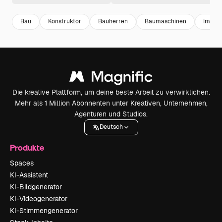
Bau
Konstruktor
Bauherren
Baumaschinen
Immobi
Die kreative Plattform, um deine beste Arbeit zu verwirklichen.
Mehr als 1 Million Abonnenten unter Kreativen, Unternehmen,
Agenturen und Studios.
Deutsch
Produkte
Spaces
KI-Assistent
KI-Bildgenerator
KI-Videogenerator
KI-Stimmengenerator