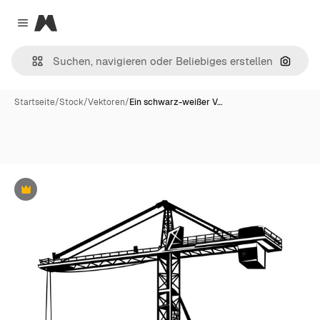
Magnific
Close menu
Nach B
Startseite
/
Stock
/
Vektoren
/
Ein schwarz-weißer V…
Premium