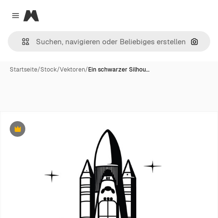
Magnific
Close menu
Nach B
Startseite
/
Stock
/
Vektoren
/
Ein schwarzer Silhou…
Premium