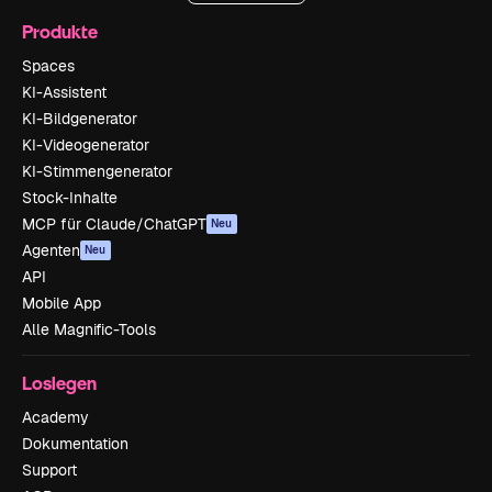
Produkte
Spaces
KI-Assistent
KI-Bildgenerator
KI-Videogenerator
KI-Stimmengenerator
Stock-Inhalte
MCP für Claude/ChatGPT
Neu
Agenten
Neu
API
Mobile App
Alle Magnific-Tools
Loslegen
Academy
Dokumentation
Support