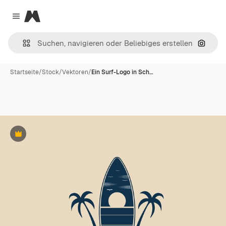
Magnific
Close menu
Nach B
Startseite
/
Stock
/
Vektoren
/
Ein Surf-Logo in Sch…
Premium