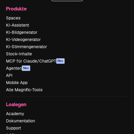
Produkte
Spaces
KI-Assistent
KI-Bildgenerator
KI-Videogenerator
KI-Stimmengenerator
Stock-Inhalte
MCP für Claude/ChatGPT
Neu
Agenten
Neu
API
Mobile App
Alle Magnific-Tools
Loslegen
Academy
Dokumentation
Support