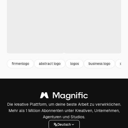
firmenlogo
abstract logo
logos
business logo
comp
Die kreative Plattform, um deine beste Arbeit zu verwirklichen.
Mehr als 1 Million Abonnenten unter Kreativen, Unternehmen,
Agenturen und Studios.
Deutsch