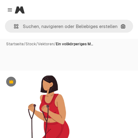
Magnific
Close menu
Nach B
Startseite
/
Stock
/
Vektoren
/
Ein vollkörperiges M…
Premium