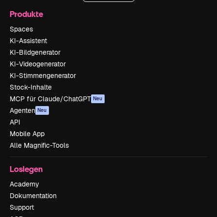
Produkte
Spaces
KI-Assistent
KI-Bildgenerator
KI-Videogenerator
KI-Stimmengenerator
Stock-Inhalte
MCP für Claude/ChatGPT
Neu
Agenten
Neu
API
Mobile App
Alle Magnific-Tools
Loslegen
Academy
Dokumentation
Support