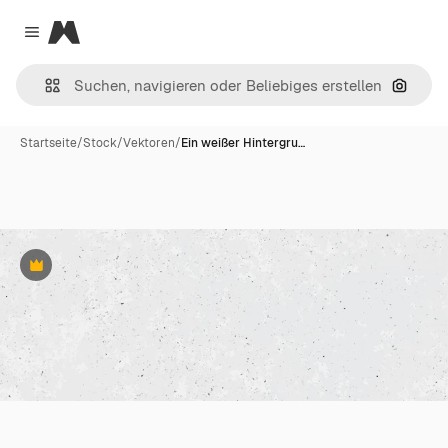
Magnific
Close menu
Nach B
Startseite
/
Stock
/
Vektoren
/
Ein weißer Hintergru…
Premium