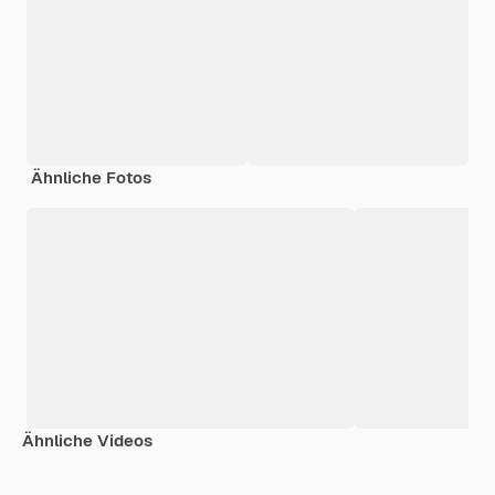
Ähnliche Fotos
Ähnliche Videos
Premium
Premium
Premium
Premium