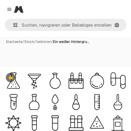
Magnific
Close menu
Nach B
Startseite
/
Stock
/
Vektoren
/
Ein weißer Hintergru…
Premium