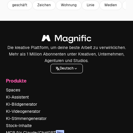
geschäft
Zeichen
Wohnung
Linie
Medien
Des
Die kreative Plattform, um deine beste Arbeit zu verwirklichen.
Mehr als 1 Million Abonnenten unter Kreativen, Unternehmen,
Agenturen und Studios.
Deutsch
Produkte
Spaces
KI-Assistent
KI-Bildgenerator
KI-Videogenerator
KI-Stimmengenerator
Stock-Inhalte
MCP für Claude/ChatGPT
Neu