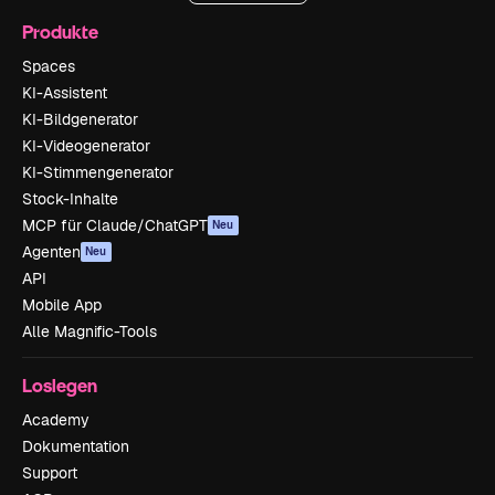
Produkte
Spaces
KI-Assistent
KI-Bildgenerator
KI-Videogenerator
KI-Stimmengenerator
Stock-Inhalte
MCP für Claude/ChatGPT
Neu
Agenten
Neu
API
Mobile App
Alle Magnific-Tools
Loslegen
Academy
Dokumentation
Support