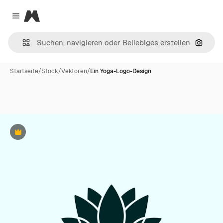
Magnific
Close menu
Nach B
Startseite
/
Stock
/
Vektoren
/
Ein Yoga-Logo-Design
Premium