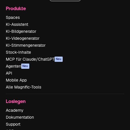
Produkte
Spaces
KI-Assistent
KI-Bildgenerator
KI-Videogenerator
KI-Stimmengenerator
Stock-Inhalte
MCP für Claude/ChatGPT
Neu
Agenten
Neu
API
Mobile App
Alle Magnific-Tools
Loslegen
Academy
Dokumentation
Support