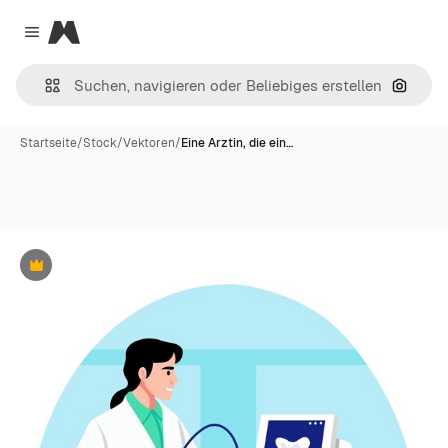
Magnific
Close menu
Nach B
Startseite
/
Stock
/
Vektoren
/
Eine Arztin, die ein…
Premium