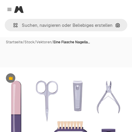
Magnific
Close menu
Nach B
Startseite
/
Stock
/
Vektoren
/
Eine Flasche Nagella…
Premium