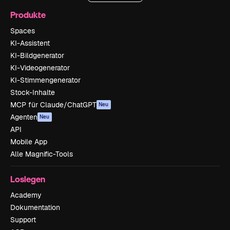
Produkte
Spaces
KI-Assistent
KI-Bildgenerator
KI-Videogenerator
KI-Stimmengenerator
Stock-Inhalte
MCP für Claude/ChatGPT
Neu
Agenten
Neu
API
Mobile App
Alle Magnific-Tools
Loslegen
Academy
Dokumentation
Support