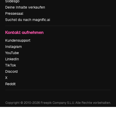
Slidesgo
Deine Inhalte verkaufen
Pressesaal
Suchst du nach magnific.ai
Kontakt aufnehmen
Kundensupport
Instagram
YouTube
LinkedIn
TikTok
Discord
X
Reddit
Copyright © 2010-
2026
Freepik Company S.L.U.
Alle Rechte vorbehalten
.