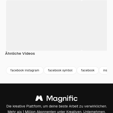
Ähnliche Videos
facebook instagram
facebook symbol
facebook
instag
Die kreative Plattform, um deine beste Arbeit zu verwirklichen.
Mehr als 1 Million Abonnenten unter Kreativen, Unternehmen,