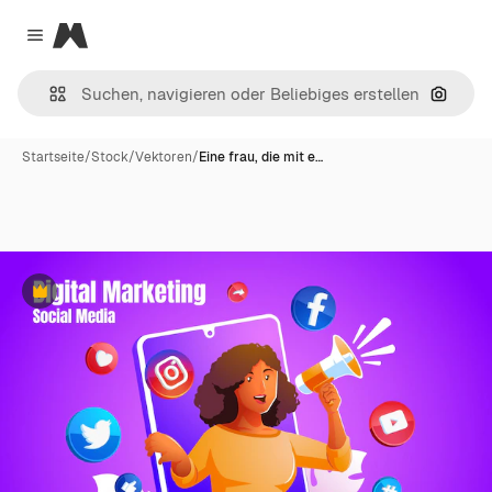
Magnific
Close menu
Nach B
Startseite
/
Stock
/
Vektoren
/
Eine frau, die mit e…
Premium