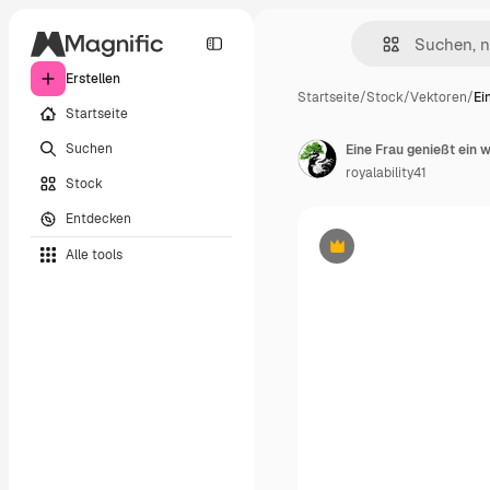
Erstellen
Startseite
/
Stock
/
Vektoren
/
Ei
Startseite
Suchen
royalability41
Stock
Entdecken
Alle tools
Premium