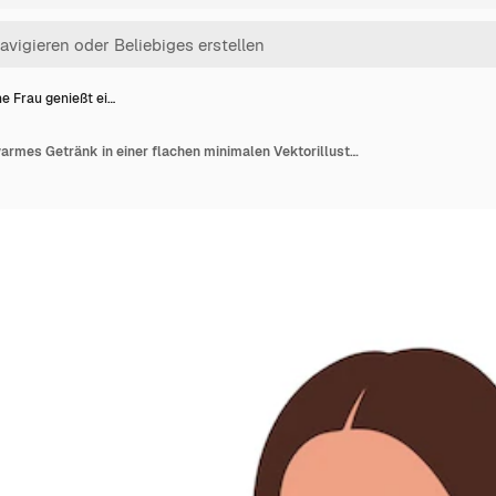
ne Frau genießt ei…
Eine Frau genießt ein warmes Getränk in einer flachen minimalen Vektorillustration