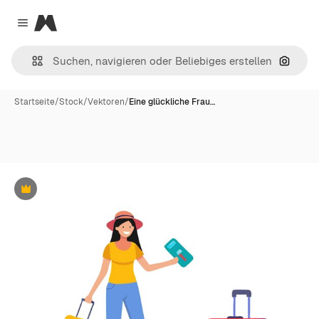
Magnific
Close menu
Nach B
Startseite
/
Stock
/
Vektoren
/
Eine glückliche Frau…
Premium