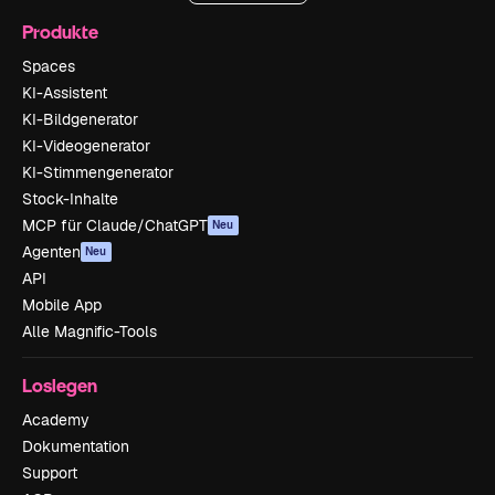
Produkte
Spaces
KI-Assistent
KI-Bildgenerator
KI-Videogenerator
KI-Stimmengenerator
Stock-Inhalte
MCP für Claude/ChatGPT
Neu
Agenten
Neu
API
Mobile App
Alle Magnific-Tools
Loslegen
Academy
Dokumentation
Support