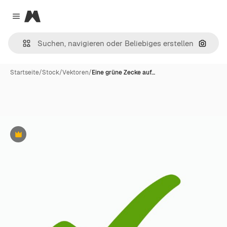
Magnific
Close menu
Nach B
Startseite
/
Stock
/
Vektoren
/
Eine grüne Zecke auf…
Premium