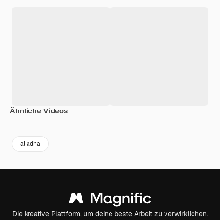
Ähnliche Videos
Premium
Premium
Generiert von KI
Premium
Premium
al adha
Die kreative Plattform, um deine beste Arbeit zu verwirklichen.