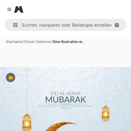
Magnific
Close menu
Nach B
Startseite
/
Stock
/
Vektoren
/
Eine Illustration ei…
Premium