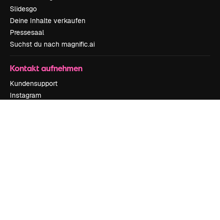
Slidesgo
Deine Inhalte verkaufen
Pressesaal
Suchst du nach magnific.ai
Kontakt aufnehmen
Kundensupport
Instagram
YouTube
LinkedIn
TikTok
Discord
X
Reddit
Copyright © 2010-
2026
Freepik Company S.L.U.
Alle Rechte vorbehalten
.