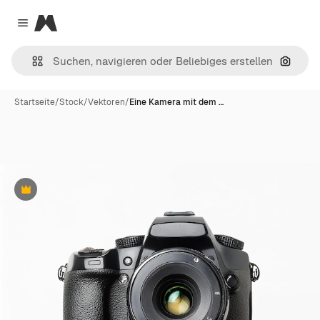
Magnific
Close menu
Nach B
Startseite
/
Stock
/
Vektoren
/
Eine Kamera mit dem …
Premium