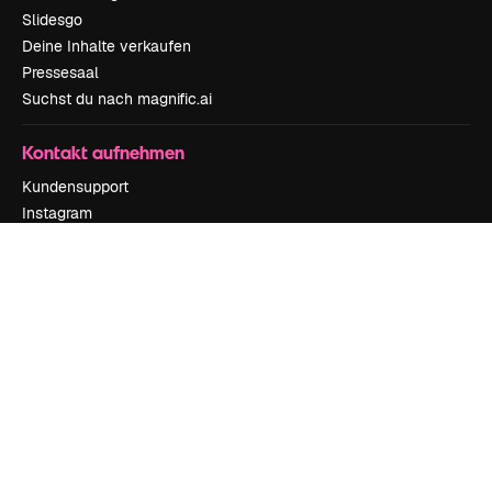
Slidesgo
Deine Inhalte verkaufen
Pressesaal
Suchst du nach magnific.ai
Kontakt aufnehmen
Kundensupport
Instagram
YouTube
LinkedIn
TikTok
Discord
X
Reddit
Copyright © 2010-
2026
Freepik Company S.L.U.
Alle Rechte vorbehalten
.