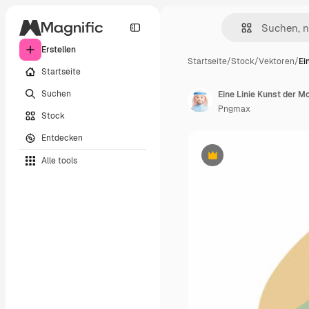
Erstellen
Startseite
/
Stock
/
Vektoren
/
Ei
Startseite
Suchen
Eine Linie Kunst der M
Pngmax
Stock
Entdecken
Alle tools
Premium