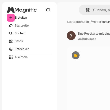
Erstellen
Startseite
/
Stock
/
Vektoren
/
Ei
Startseite
Suchen
Eine Postkarte mit ein
yasirabbaxxx
Stock
Entdecken
Alle tools
Premium