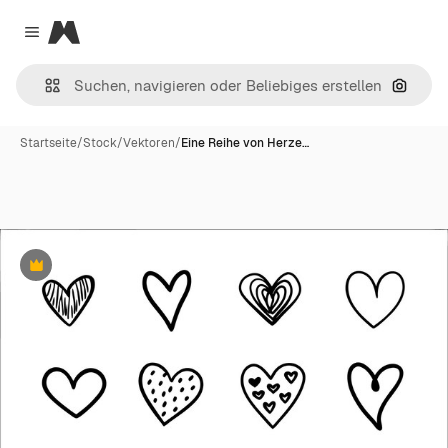
Magnific
Close menu
Nach B
Startseite
/
Stock
/
Vektoren
/
Eine Reihe von Herze…
Premium