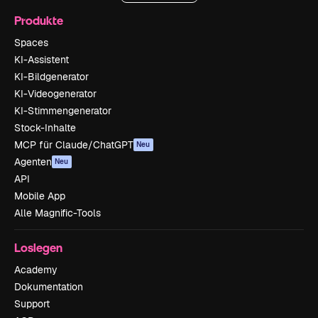
Produkte
Spaces
KI-Assistent
KI-Bildgenerator
KI-Videogenerator
KI-Stimmengenerator
Stock-Inhalte
MCP für Claude/ChatGPT
Neu
Agenten
Neu
API
Mobile App
Alle Magnific-Tools
Loslegen
Academy
Dokumentation
Support