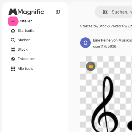
Erstellen
Startseite
/
Stock
/
Vektoren
/
Ei
Startseite
Suchen
Eine Reihe von Musikn
user11755936
Stock
Entdecken
Alle tools
Premium