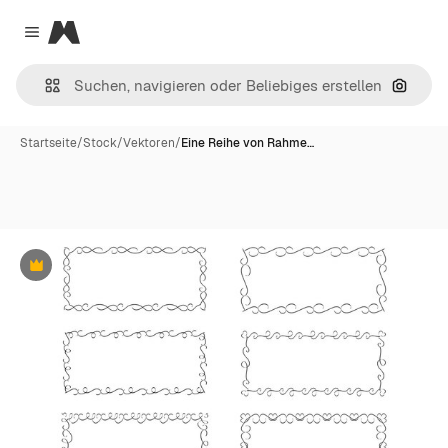
Magnific
Close menu
Nach B
Startseite
/
Stock
/
Vektoren
/
Eine Reihe von Rahme…
Premium