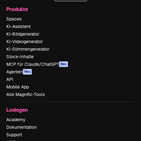
Produkte
Spaces
KI-Assistent
KI-Bildgenerator
KI-Videogenerator
KI-Stimmengenerator
Stock-Inhalte
MCP für Claude/ChatGPT
Neu
Agenten
Neu
API
Mobile App
Alle Magnific-Tools
Loslegen
Academy
Dokumentation
Support