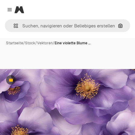
Magnific
Close menu
Nach B
Startseite
/
Stock
/
Vektoren
/
Eine violette Blume …
Premium