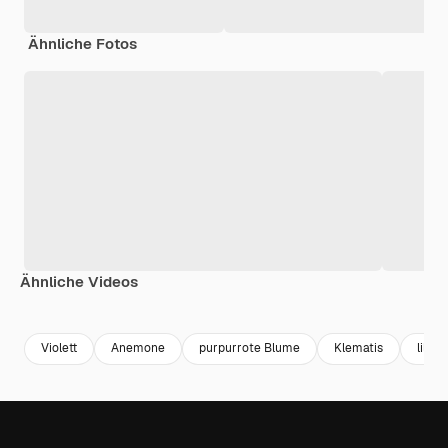
Ähnliche Fotos
Ähnliche Videos
Premium
Premium
Generiert von KI
Premium
Premium
Generiert v
Violett
Anemone
purpurrote Blume
Klematis
lilan