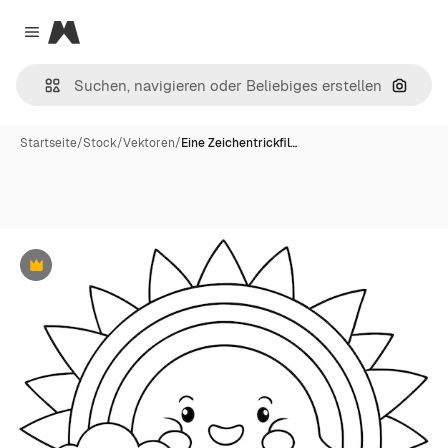
Magnific
Close menu
Nach B
Startseite
/
Stock
/
Vektoren
/
Eine Zeichentrickfil…
Premium