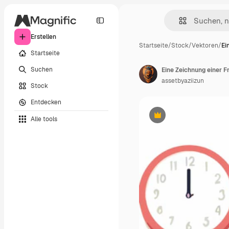
Erstellen
Startseite
/
Stock
/
Vektoren
/
Ei
Startseite
Suchen
assetbyaziizun
Stock
Entdecken
Alle tools
Premium