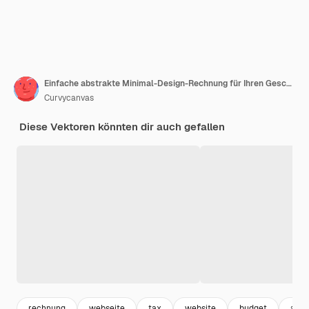
Einfache abstrakte Minimal-Design-Rechnung für Ihren Geschäftsgebrauch mit Farbvariationen
Curvycanvas
Diese Vektoren könnten dir auch gefallen
rechnung
webseite
tax
website
budget
abr