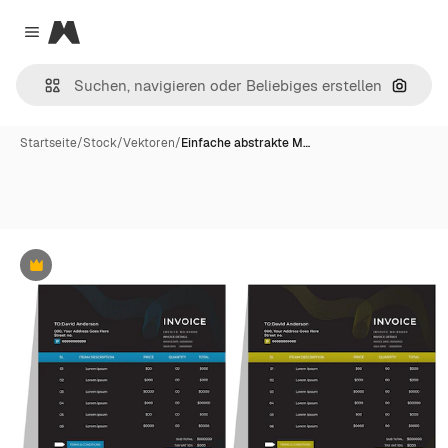
Magnific
Close menu
Nach B
Startseite
/
Stock
/
Vektoren
/
Einfache abstrakte M…
Premium