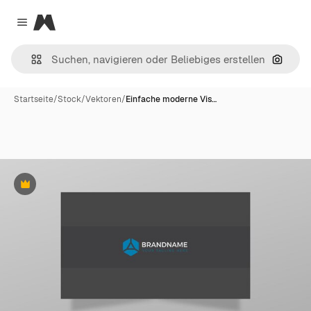
Magnific
Close menu
Nach B
Startseite
/
Stock
/
Vektoren
/
Einfache moderne Vis…
Premium