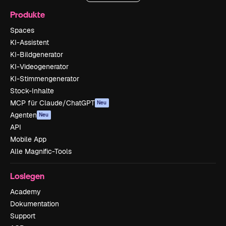
Produkte
Spaces
KI-Assistent
KI-Bildgenerator
KI-Videogenerator
KI-Stimmengenerator
Stock-Inhalte
MCP für Claude/ChatGPT
Neu
Agenten
Neu
API
Mobile App
Alle Magnific-Tools
Loslegen
Academy
Dokumentation
Support