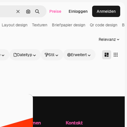
Preise
Einloggen
Anmelden
Löschen
Nach Bild suchen
Suchen
Layout design
Texturen
Briefpapier design
Qr code design
Br
Relevanz
e
Dateityp
Stil
Erweitert
Unternehmen
Kontakt