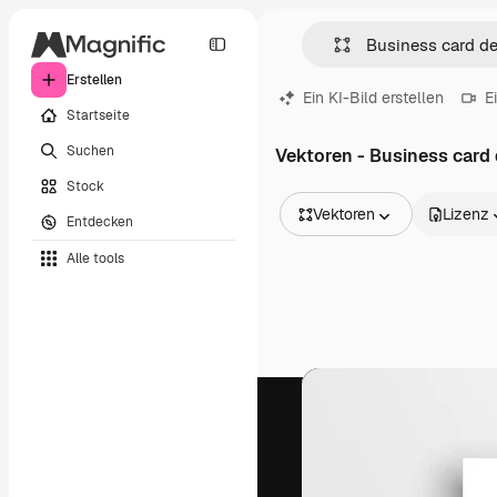
Erstellen
Ein KI-Bild erstellen
E
Startseite
Suchen
Vektoren - Business card
Stock
Vektoren
Lizenz
Entdecken
Alle Bilder
Alle tools
Vektoren
Illustrationen
Fotos
PSD
Vorlagen
Mockups
Videos
Filmmaterial
Motion Graphics
Videovorlagen
Icons
3D-Modelle
Schriftarten