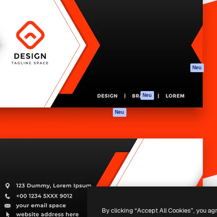
attform, um deine beste
Spaces
Academy
klichen. Mehr als 1 Million
KI-Assistent
Dokumentation
er Kreativen, Unternehmen,
KI-Bildgenerator
Support
Studios.
KI-Videogenerator
AGB
KI-
Datenschutzerkl
Stimmengenerator
Originale
Neu
Stock-Inhalte
Cookie-Richtlinie
MCP für
Vertrauenszentr
Neu
Claude/ChatGPT
Partner
Agenten
Neu
Unternehmen
API
Mobile App
Alle Magnific-Tools
-
2026
Freepik Company S.L.U.
Alle Rechte vorbehalten
.
By clicking “Accept All Cookies”, you ag