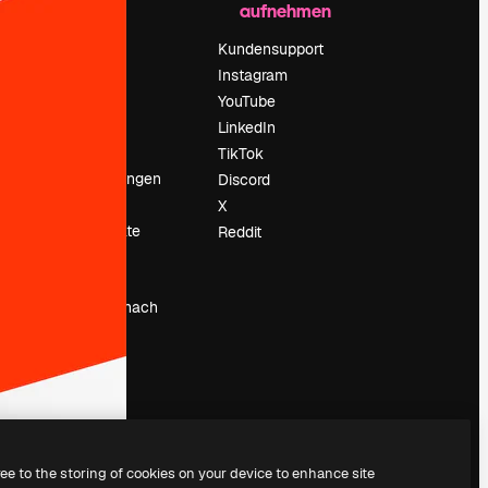
aufnehmen
Preise
Über uns
Kundensupport
Reviews
Instagram
Karriere
YouTube
ärung
Suchtrends
LinkedIn
Blog
TikTok
Veranstaltungen
Discord
um
Slidesgo
X
Deine Inhalte
Reddit
verkaufen
Pressesaal
Suchst du nach
magnific.ai
ree to the storing of cookies on your device to enhance site