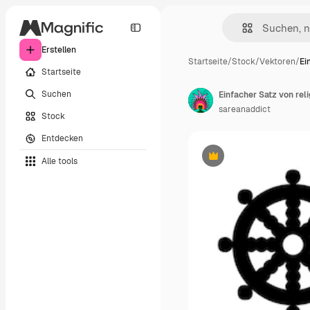
Erstellen
Startseite
/
Stock
/
Vektoren
/
Ei
Startseite
Suchen
sareanaddict
Stock
Entdecken
Alle tools
Premium