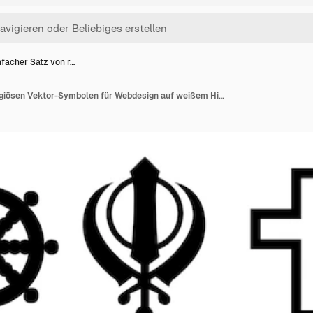
nfacher Satz von r…
Einfacher Satz von religiösen Vektor-Symbolen für Webdesign auf weißem Hintergrund