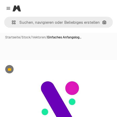
Magnific
Close menu
Nach B
Startseite
/
Stock
/
Vektoren
/
Einfaches Anfangslog…
Premium