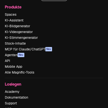
Produkte
Spaces
KI-Assistent
KI-Bildgenerator
KI-Videogenerator
KI-Stimmengenerator
Stock-Inhalte
MCP für Claude/ChatGPT
Neu
Agenten
Neu
API
Mobile App
Alle Magnific-Tools
Loslegen
Academy
Dokumentation
Support