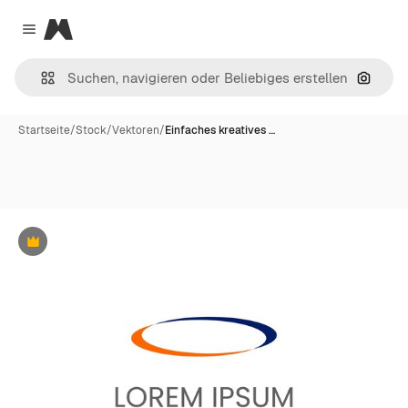
Magnific
Close menu
Nach B
Startseite
/
Stock
/
Vektoren
/
Einfaches kreatives …
Premium