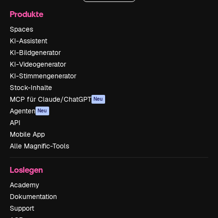
Produkte
Spaces
KI-Assistent
KI-Bildgenerator
KI-Videogenerator
KI-Stimmengenerator
Stock-Inhalte
MCP für Claude/ChatGPT
Neu
Agenten
Neu
API
Mobile App
Alle Magnific-Tools
Loslegen
Academy
Dokumentation
Support