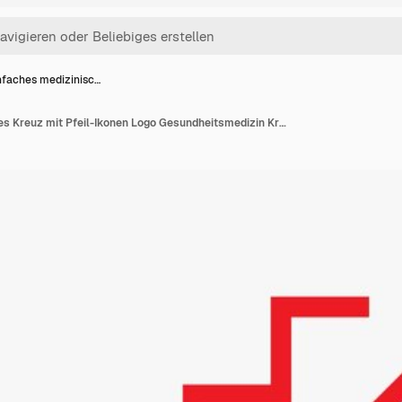
nfaches medizinisc…
Einfaches medizinisches Kreuz mit Pfeil-Ikonen Logo Gesundheitsmedizin Krankenhaus Arzt Apotheke Klinik Hilfe