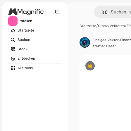
Erstellen
Startseite
/
Stock
/
Vektoren
/
Ei
Startseite
Suchen
Einziges Vektor-Finan
Iftekhar Hasan
Stock
Entdecken
Alle tools
Premium