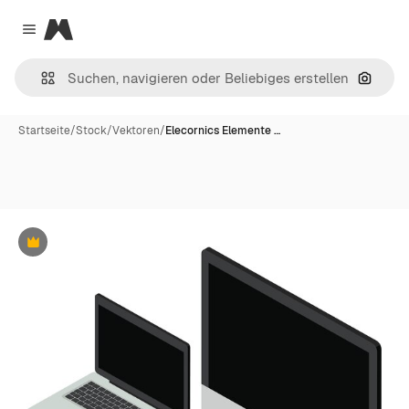
Magnific
Close menu
Nach B
Startseite
/
Stock
/
Vektoren
/
Elecornics Elemente …
Premium