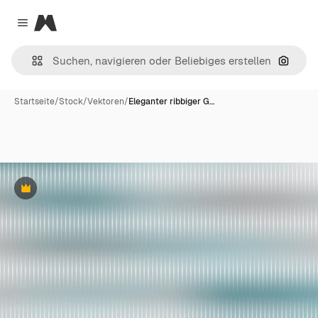
Magnific
Close menu
Nach B
Startseite
/
Stock
/
Vektoren
/
Eleganter ribbiger G…
Premium