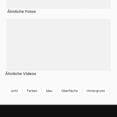
Ähnliche Fotos
Ähnliche Videos
Premium
Premium
Premium
Premium
Licht
Farben
blau
Oberfläche
Hintergrund
Te