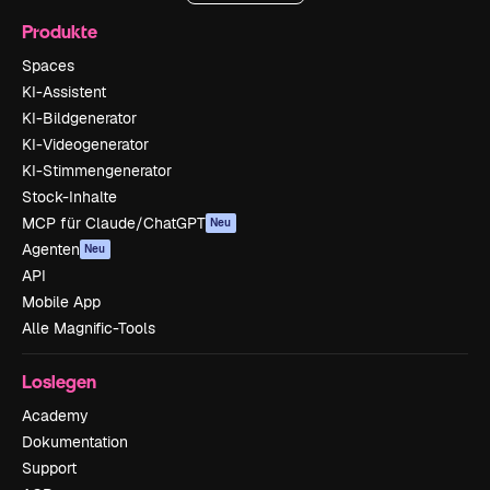
Produkte
Spaces
KI-Assistent
KI-Bildgenerator
KI-Videogenerator
KI-Stimmengenerator
Stock-Inhalte
MCP für Claude/ChatGPT
Neu
Agenten
Neu
API
Mobile App
Alle Magnific-Tools
Loslegen
Academy
Dokumentation
Support